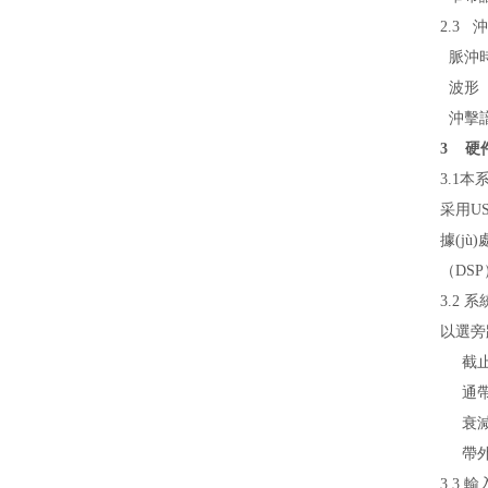
2.3
脈沖
波形
沖擊
3 硬
3.1本
采用US
據(j
（DSP
3.2
以選旁
截止頻率
通帶波動
衰減率:
帶外衰
3.3 