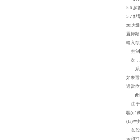
5.6
參數
5.7
點
zui
置掃頻
輸入存
控制通
一次，
系
如未選
適當位置
此
由于振
驅(qū
(fā
如設置
示和打