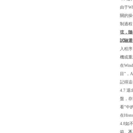
由于W
關的操
制過程
弦，隨
試驗運
入程序
機或重
在Wi
目”，A
記得這
4.7 
盤，存
看”中
在His
4.8
箱。
不