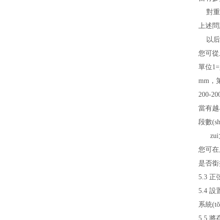
對重要
上述問題
以后開
您可從上
單位1
mm，
200-2
當有越
段數(s
zui大
您可在
是否銜接
5.3
5.4
系統(
5.5 