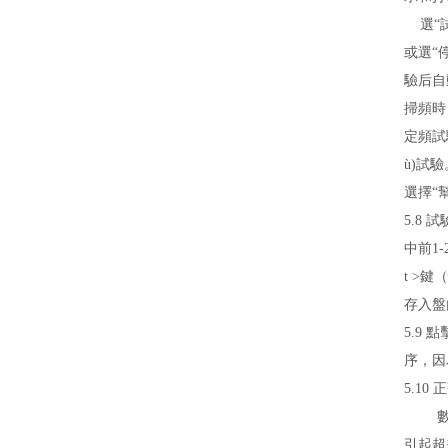
選“試
或選“
驗后自
掃頻時
定頻試
ù)試驗
選擇“
5.8 
中前1-
t >鍵
存入盤內
5.9
序，因
5.10
引起超