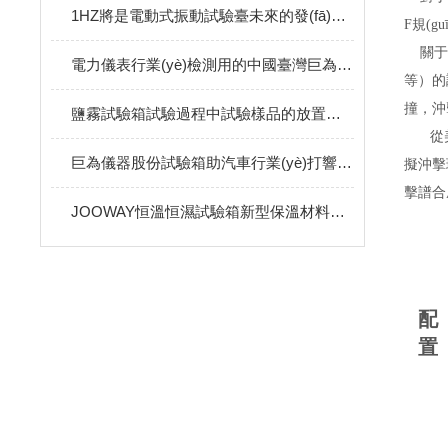
1HZ將是電動式振動試驗臺未來的發(fā)展方向
F規(
關于沖
電力儀表行業(yè)檢測用的中國臺灣巨為環(huán)境試驗設備
等）的
撞，沖
鹽霧試驗箱試驗過程中試驗樣品的放置方法
從
巨為儀器股份試驗箱助汽車行業(yè)打響技術戰(zhàn)
擬沖擊環
擊譜合
JOOWAY恒溫恒濕試驗箱新型保溫材料的趨勢
配
置