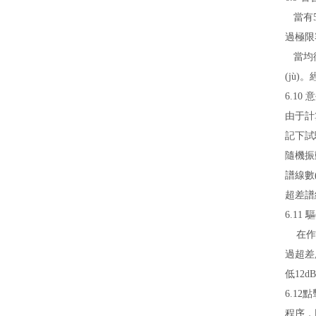
當有5
過極限
當均衡
(jù
6.10
由于計
記下試
隨機振
譜線數(
超差譜
6.11
在作一
過超差
低12
6.1
程序，