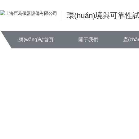
欧美日韩精品一区二区-国产精品入口-看免费毛片-欧美做受喷浆在线观看-
韩在线播放av-青娱乐毛片-农村妇女毛片-欧美a∨亚洲欧美亚洲-又黄又
環(huán)境與可靠
三av-48熟女嗷嗷叫国产毛片小说-天天色中文-种田荤肉多文h-www.色午夜
網(wǎng)站首頁
關于我們
產(ch