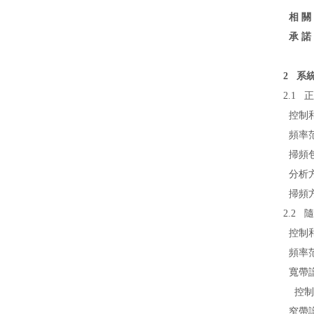
相 關
承 諾
2 系統
2.1 
控制
頻率范
掃頻
分析
掃頻方
2.2
隨
控制
頻率范
寬帶譜線
控制譜
窄帶譜或