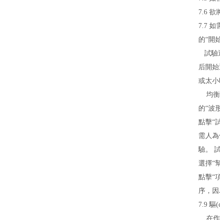
7.6
7.7 
的“開
試驗運
后開始
或太小
均衡合
的“波
點擊“
需人為
驗。 試
選擇“
點擊“
序，因
7.9 
在作一