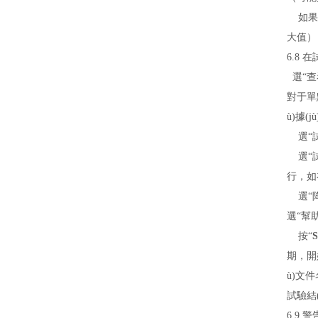
如果增
大值）
6.8
選“查
對于單
ù)據(j
選“試
選“試
行，如在
選“降
選“幫
按“
期，開始
ù)文件
試驗結(
6.9 