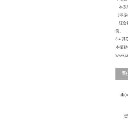
本系統
（即振
綜合與
份。
8.4 
本振動
www.j
產(
品
產(