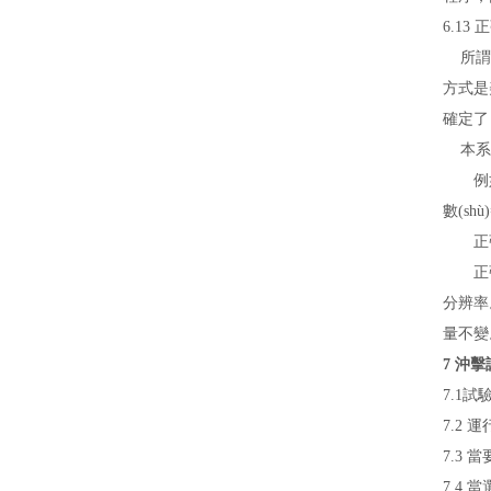
6.1
所謂正
方式是
確定了
本系統
例
數(shù)
正
正
分辨率
量不變
7 沖
7.1試
7.2 
7.3 
7.4 