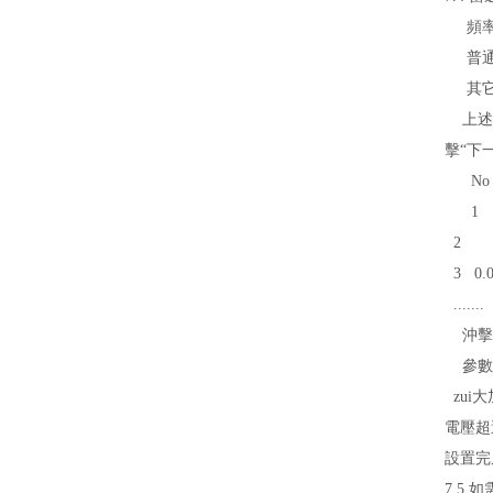
頻率范圍
普通方
其它各
上述參數
擊“下一
No 
1 
2 
3
0.
.......
沖擊水
參數(
zui大
電壓超
設置完
7.5 