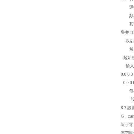
運
頻
其
警并自動
以后開始
然
起始頻
輸入頻率
0.0
0.0
0.0
0.
每
8.3
G，z
近于零
率范圍z