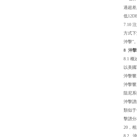
過超差
低12
7.1
方式下
沖擊”
8 沖
8.1 
以美國軍
沖擊響
沖擊響應
阻尼系數
沖擊譜
類似于
擊譜分
20，
8.2