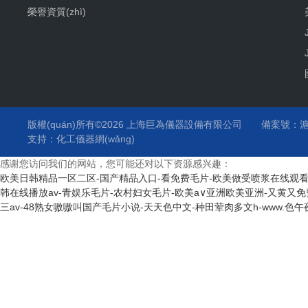
榮譽資質(zhì)
版權(quán)所有©2026 上海巨為儀器設備有限公司
備案號：滬I
支持：
化工儀器網(wǎng)
感谢您访问我们的网站，您可能还对以下资源感兴趣：
欧美日韩精品一区二区-国产精品入口-看免费毛片-欧美做受喷浆在线观看-
韩在线播放av-青娱乐毛片-农村妇女毛片-欧美a∨亚洲欧美亚洲-又黄又
三av-48熟女嗷嗷叫国产毛片小说-天天色中文-种田荤肉多文h-www.色午夜