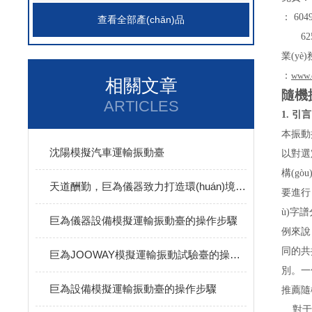
： 604
查看全部產(chǎn)品
6257
業(yè
：
www.
相關文章
隨機
ARTICLES
1. 引言
本振動
沈陽模擬汽車運輸振動臺
以對選
構(g
天道酬勤，巨為儀器致力打造環(huán)境試驗設備
要進行
ù)字
巨為儀器設備模擬運輸振動臺的操作步驟
例來說
同的共
巨為JOOWAY模擬運輸振動試驗臺的操作步驟
別。一
巨為設備模擬運輸振動臺的操作步驟
推薦隨
對于渦