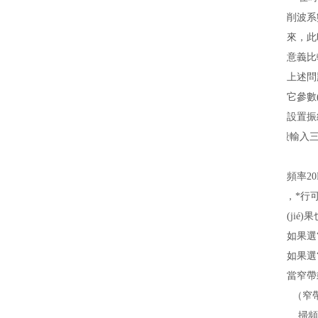
削波系
來，此
意義比
上述問題
它參數(
設置振
寬帶譜設置,每段輸入三個數(
上圖表示從起始頻率20Hz至80
如全按PSD設置，*行可改
（如上右圖）結(jié
如果選“
如果選
當窄帶
（窄帶/
掃頻時