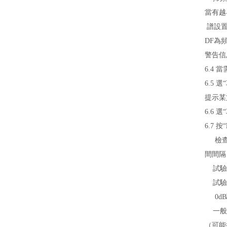
當有越
譜設置完,
DF為
警告信
6.4 
6.5 
提示某
6.6 
6.7 按“
檢查濾
間間隔
試驗
試驗運
0dB驅
一般應
（可能