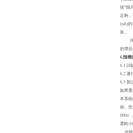
使*階
足夠，
(nè
靠。
的滯后
6.隨
6.1 
6.2 
6.3 
如果選擇
本系統(
線。您也
00H
選較小
在時間