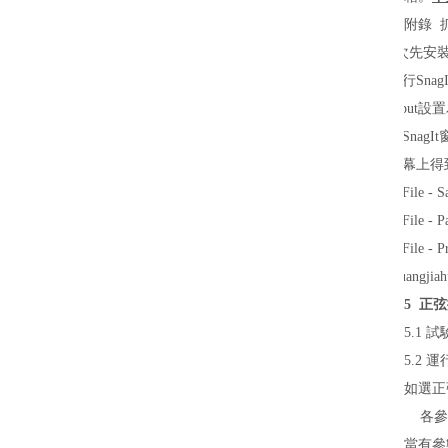
附錄 
l
*次先安裝
l
運行SnagI
l
Input設
l
將SnagI
l
屏幕上得到
l
選File 
l
選File -
l
選File
l
:huangjia
5 正
5.1 
5.2 運
如選正弦
各參數
當有參