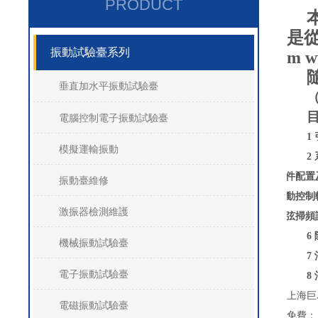
PRODUCT
是從
振動試驗臺系列
m w
垂直加水平振動試驗臺
（
電腦控制電子振動試驗臺
1
模擬運輸振動
2
3
硬件配置
振動臺維修
4
振動控制
激振器檢測維護
5
正弦掃頻
6
機械振動試驗臺
7
電子振動試驗臺
8
上海巨
電磁振動試驗臺
免費：